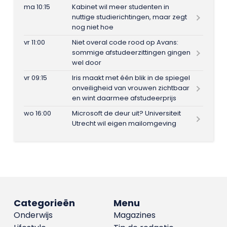
ma 10:15
Kabinet wil meer studenten in
nuttige studierichtingen, maar zegt
nog niet hoe
vr 11:00
Niet overal code rood op Avans:
sommige afstudeerzittingen gingen
wel door
vr 09:15
Iris maakt met één blik in de spiegel
onveiligheid van vrouwen zichtbaar
en wint daarmee afstudeerprijs
wo 16:00
Microsoft de deur uit? Universiteit
Utrecht wil eigen mailomgeving
Categorieën
Menu
Onderwijs
Magazines