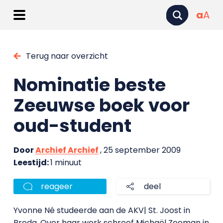
a
A
Terug naar overzicht
Nominatie beste
Zeeuwse boek voor
oud-student
Door
Archief Archief
, 25 september 2009
Leestijd:
1 minuut
reageer
deel
Yvonne Né studeerde aan de AKV| St. Joost in
Breda. Over haar werk schreef Michaël Zeeman in