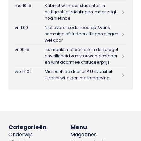
ma 10:15
Kabinet wil meer studenten in
nuttige studierichtingen, maar zegt
nog niet hoe
vr 11:00
Niet overal code rood op Avans:
sommige afstudeerzittingen gingen
wel door
vr 09:15
Iris maakt met één blik in de spiegel
onveiligheid van vrouwen zichtbaar
en wint daarmee afstudeerprijs
wo 16:00
Microsoft de deur uit? Universiteit
Utrecht wil eigen mailomgeving
Categorieën
Menu
Onderwijs
Magazines