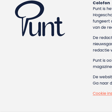
Colofon
Punt is h
Hoge­sch
fungeert 
van de re
De redacti
nieuwsgar
redactie 
Punt is o
magazine
De websit
Ga naar 
Cookie in