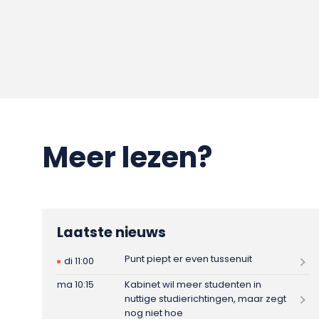
Meer lezen?
Laatste nieuws
Punt piept er even tussenuit
di 11:00
ma 10:15
Kabinet wil meer studenten in
nuttige studierichtingen, maar zegt
nog niet hoe