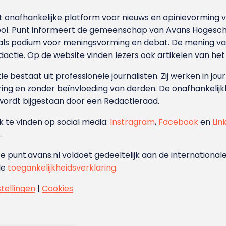
et onafhankelijke platform voor nieuws en opinievormin
ool. Punt informeert de gemeenschap van Avans Hogesch
als podium voor meningsvorming en debat. De mening van 
dactie. Op de website vinden lezers ook artikelen van he
e bestaat uit professionele journalisten. Zij werken in jour
ing en zonder beïnvloeding van derden. De onafhankelijk
wordt bijgestaan door een Redactieraad.
ok te vinden op social media:
Instragram
,
Facebook
en
Lin
.
e punt.avans.nl voldoet gedeeltelijk aan de internationale
de
toegankelijkheidsverklaring
.
stellingen
|
Cookies