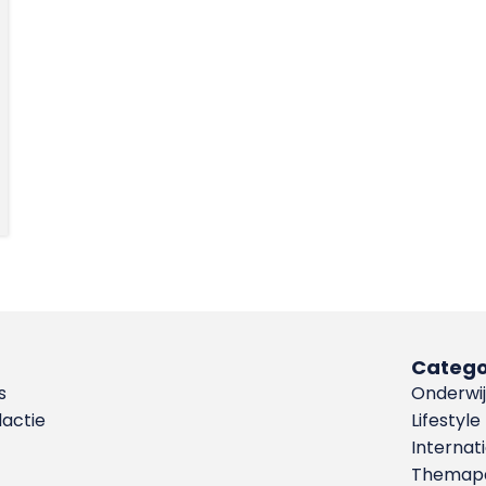
Catego
s
Onderwij
dactie
Lifestyle
Internat
Themapa