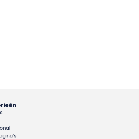
rieën
s
ional
gina’s