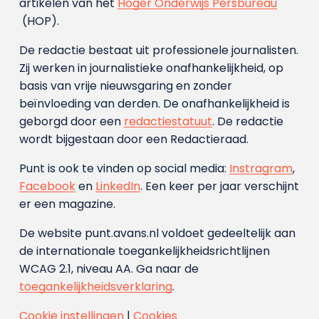
artikelen van het
Hoger Onderwijs Persbureau
(HOP).
De redactie bestaat uit professionele journalisten.
Zij werken in journalistieke onafhankelijkheid, op
basis van vrije nieuwsgaring en zonder
beïnvloeding van derden. De onafhankelijkheid is
geborgd door een
redactiestatuut
. De redactie
wordt bijgestaan door een Redactieraad.
Punt is ook te vinden op social media:
Instragram
,
Facebook
en
LinkedIn
. Een keer per jaar verschijnt
er een magazine.
De website punt.avans.nl voldoet gedeeltelijk aan
de internationale toegankelijkheidsrichtlijnen
WCAG 2.1, niveau AA. Ga naar de
toegankelijkheidsverklaring
.
Cookie instellingen
|
Cookies