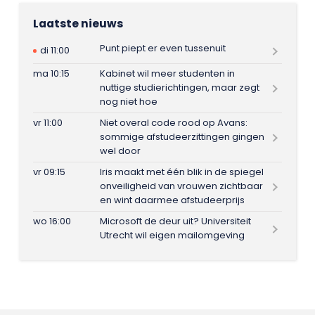
Laatste nieuws
Punt piept er even tussenuit
di 11:00
ma 10:15
Kabinet wil meer studenten in
nuttige studierichtingen, maar zegt
nog niet hoe
vr 11:00
Niet overal code rood op Avans:
sommige afstudeerzittingen gingen
wel door
vr 09:15
Iris maakt met één blik in de spiegel
onveiligheid van vrouwen zichtbaar
en wint daarmee afstudeerprijs
wo 16:00
Microsoft de deur uit? Universiteit
Utrecht wil eigen mailomgeving