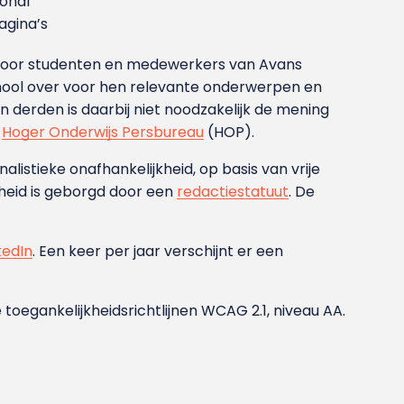
ional
gina’s
g voor studenten en medewerkers van Avans
ool over voor hen relevante onderwerpen en
derden is daarbij niet noodzakelijk de mening
t
Hoger Onderwijs Persbureau
(HOP).
nalistieke onafhankelijkheid, op basis van vrije
heid is geborgd door een
redactiestatuut
. De
kedIn
. Een keer per jaar verschijnt er een
 toegankelijkheidsrichtlijnen WCAG 2.1, niveau AA.