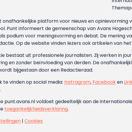
Internat
Themapa
et onafhankelijke platform voor nieuws en opinievormin
ool. Punt informeert de gemeenschap van Avans Hogesch
als podium voor meningsvorming en debat. De mening van 
dactie. Op de website vinden lezers ook artikelen van he
e bestaat uit professionele journalisten. Zij werken in jour
ing en zonder beïnvloeding van derden. De onafhankelijk
wordt bijgestaan door een Redactieraad.
ok te vinden op social media:
Instragram
,
Facebook
en
Lin
.
e punt.avans.nl voldoet gedeeltelijk aan de internationale
de
toegankelijkheidsverklaring
.
stellingen
|
Cookies