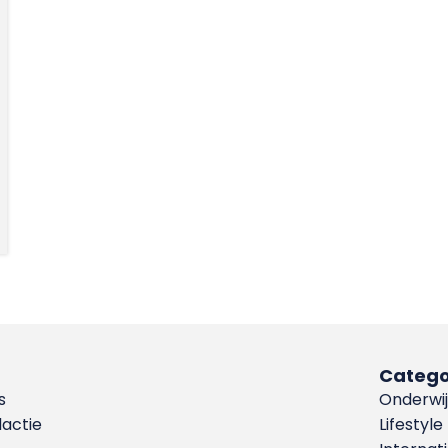
Catego
s
Onderwij
dactie
Lifestyle