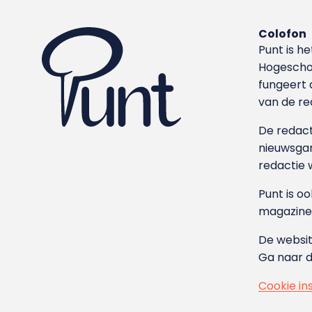
Colofon
Punt is h
Hoge­sch
fungeert 
van de re
De redacti
nieuwsgar
redactie 
Punt is o
magazine
De websit
Ga naar 
Cookie in