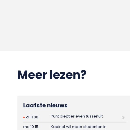
Meer lezen?
Laatste nieuws
Punt piept er even tussenuit
di 11:00
ma 10:15
Kabinet wil meer studenten in