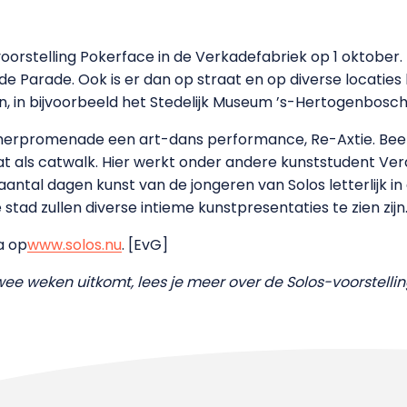
orstelling Pokerface in de Verkadefabriek op 1 oktober. 
e Parade. Ook is er dan op straat en op diverse locaties 
zien, in bijvoorbeeld het Stedelijk Museum ’s-Hertogenbo
amerpromenade een art-dans performance, Re-Axtie. Bee
t als catwalk. Hier werkt onder andere kunststudent Ve
ntal dagen kunst van de jongeren van Solos letterlijk in 
 stad zullen diverse intieme kunstpresentaties te zien zijn
a op
www.solos.nu
. [EvG]
wee weken uitkomt, lees je meer over de Solos-voorstelli