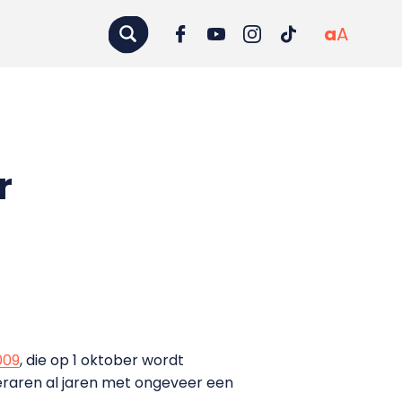
a
A
r
009
, die op 1 oktober wordt
leraren al jaren met ongeveer een