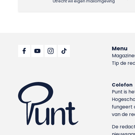
Utrecht wil eigen mailomgeving
Menu
Magazine
Tip de re
Colofon
Punt is h
Hoge­sch
fungeert 
van de re
De redacti
nieuwsgar