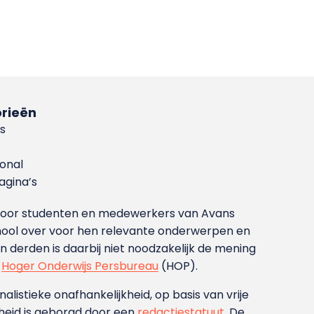
rieën
s
ional
gina’s
g voor studenten en medewerkers van Avans
ool over voor hen relevante onderwerpen en
derden is daarbij niet noodzakelijk de mening
t
Hoger Onderwijs Persbureau
(HOP).
nalistieke onafhankelijkheid, op basis van vrije
heid is geborgd door een
redactiestatuut
. De