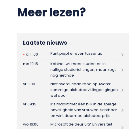
Meer lezen?
Laatste nieuws
Punt piept er even tussenuit
di 11:00
ma 10:15
Kabinet wil meer studenten in
nuttige studierichtingen, maar zegt
nog niet hoe
vr 11:00
Niet overal code rood op Avans:
sommige afstudeerzittingen gingen
wel door
vr 09:15
Iris maakt met één blik in de spiegel
onveiligheid van vrouwen zichtbaar
en wint daarmee afstudeerprijs
wo 16:00
Microsoft de deur uit? Universiteit