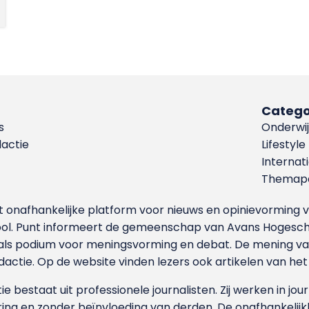
Catego
s
Onderwij
dactie
Lifestyle
Internat
Themapa
et onafhankelijke platform voor nieuws en opinievormin
ool. Punt informeert de gemeenschap van Avans Hogesch
als podium voor meningsvorming en debat. De mening van 
dactie. Op de website vinden lezers ook artikelen van he
e bestaat uit professionele journalisten. Zij werken in jour
ing en zonder beïnvloeding van derden. De onafhankelijk