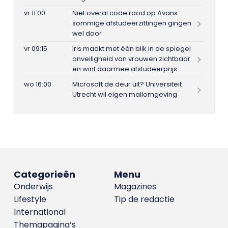
vr 11:00
Niet overal code rood op Avans:
sommige afstudeerzittingen gingen
wel door
vr 09:15
Iris maakt met één blik in de spiegel
onveiligheid van vrouwen zichtbaar
en wint daarmee afstudeerprijs
wo 16:00
Microsoft de deur uit? Universiteit
Utrecht wil eigen mailomgeving
Categorieën
Menu
Onderwijs
Magazines
Lifestyle
Tip de redactie
International
Themapagina’s