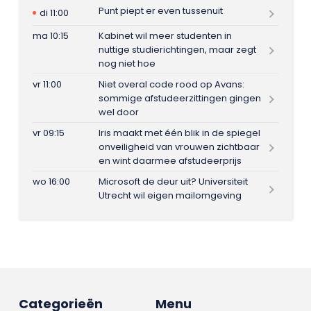
Punt piept er even tussenuit
di 11:00
ma 10:15
Kabinet wil meer studenten in
nuttige studierichtingen, maar zegt
nog niet hoe
vr 11:00
Niet overal code rood op Avans:
sommige afstudeerzittingen gingen
wel door
vr 09:15
Iris maakt met één blik in de spiegel
onveiligheid van vrouwen zichtbaar
en wint daarmee afstudeerprijs
wo 16:00
Microsoft de deur uit? Universiteit
Utrecht wil eigen mailomgeving
Categorieën
Menu