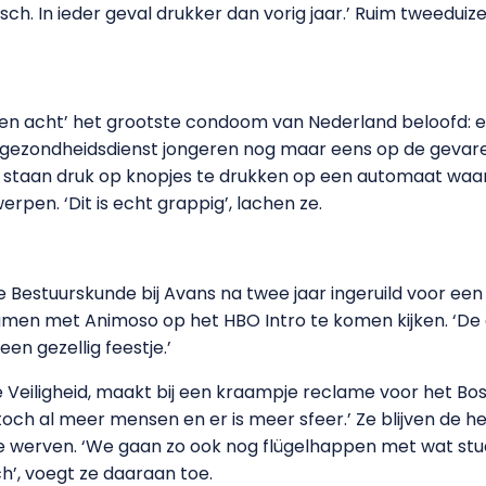
osch. In ieder geval drukker dan vorig jaar.’ Ruim tweeduize
en acht’ het grootste condoom van Nederland beloofd: e
gezondheidsdienst jongeren nog maar eens op de gevaren
 staan druk op knopjes te drukken op een automaat waar
en. ‘Dit is echt grappig’, lachen ze.
Bestuurskunde bij Avans na twee jaar ingeruild voor een o
n met Animoso op het HBO Intro te komen kijken. ‘De dj’s 
een gezellig feestje.’
e Veiligheid, maakt bij een kraampje reclame voor het Bo
n toch al meer mensen en er is meer sfeer.’ Ze blijven de hel
 werven. ‘We gaan zo ook nog flügelhappen met wat st
h’, voegt ze daaraan toe.