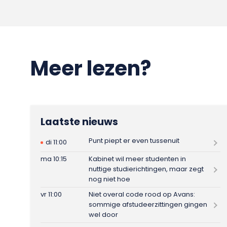
Meer lezen?
Laatste nieuws
Punt piept er even tussenuit
di 11:00
ma 10:15
Kabinet wil meer studenten in
nuttige studierichtingen, maar zegt
nog niet hoe
vr 11:00
Niet overal code rood op Avans:
sommige afstudeerzittingen gingen
wel door