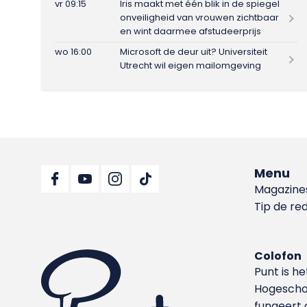
vr 09:15
Iris maakt met één blik in de spiegel
onveiligheid van vrouwen zichtbaar
en wint daarmee afstudeerprijs
wo 16:00
Microsoft de deur uit? Universiteit
Utrecht wil eigen mailomgeving
Menu
Magazine
Tip de re
Colofon
Punt is h
Hoge­sch
fungeert 