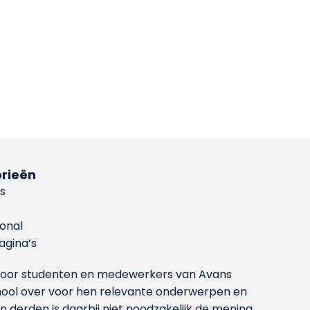
rieën
s
ional
gina’s
g voor studenten en medewerkers van Avans
ool over voor hen relevante onderwerpen en
derden is daarbij niet noodzakelijk de mening