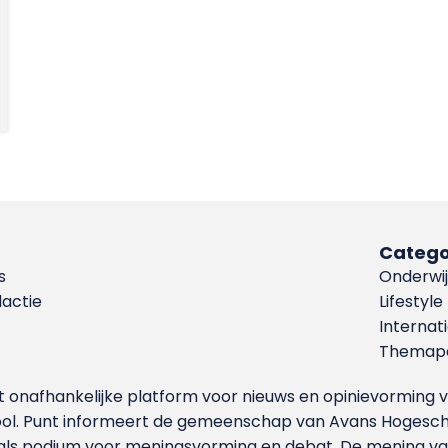
Catego
s
Onderwij
dactie
Lifestyle
Internat
Themapa
et onafhankelijke platform voor nieuws en opinievormin
ool. Punt informeert de gemeenschap van Avans Hogesch
als podium voor meningsvorming en debat. De mening van 