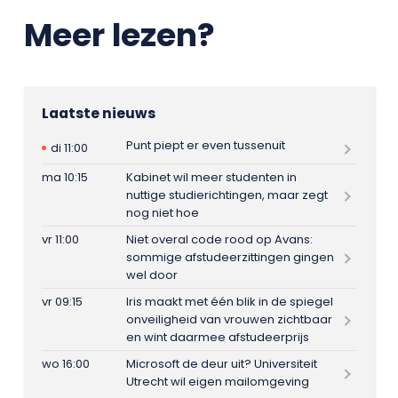
Meer lezen?
Laatste nieuws
Punt piept er even tussenuit
di 11:00
ma 10:15
Kabinet wil meer studenten in
nuttige studierichtingen, maar zegt
nog niet hoe
vr 11:00
Niet overal code rood op Avans:
sommige afstudeerzittingen gingen
wel door
vr 09:15
Iris maakt met één blik in de spiegel
onveiligheid van vrouwen zichtbaar
en wint daarmee afstudeerprijs
wo 16:00
Microsoft de deur uit? Universiteit
Utrecht wil eigen mailomgeving