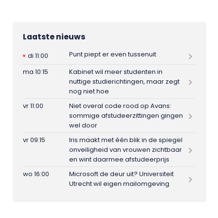
Laatste nieuws
Punt piept er even tussenuit
di 11:00
ma 10:15
Kabinet wil meer studenten in
nuttige studierichtingen, maar zegt
nog niet hoe
vr 11:00
Niet overal code rood op Avans:
sommige afstudeerzittingen gingen
wel door
vr 09:15
Iris maakt met één blik in de spiegel
onveiligheid van vrouwen zichtbaar
en wint daarmee afstudeerprijs
wo 16:00
Microsoft de deur uit? Universiteit
Utrecht wil eigen mailomgeving