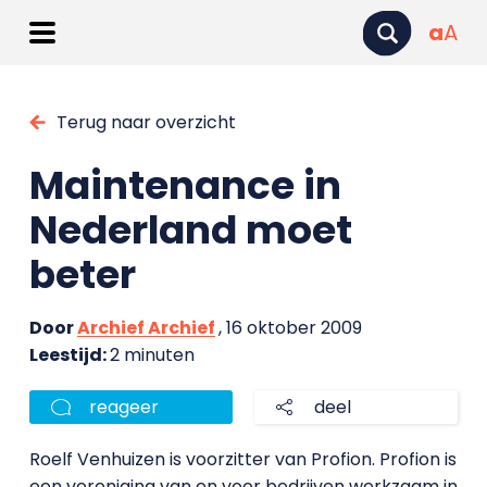
a
A
Terug naar overzicht
Maintenance in
Nederland moet
beter
Door
Archief Archief
, 16 oktober 2009
Leestijd:
2 minuten
reageer
deel
Roelf Venhuizen is voorzitter van Profion. Profion is
een vereniging van en voor bedrijven werkzaam in