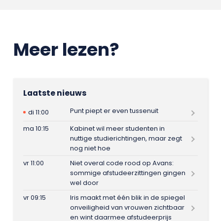
Meer lezen?
Laatste nieuws
Punt piept er even tussenuit
di 11:00
ma 10:15
Kabinet wil meer studenten in
nuttige studierichtingen, maar zegt
nog niet hoe
vr 11:00
Niet overal code rood op Avans:
sommige afstudeerzittingen gingen
wel door
vr 09:15
Iris maakt met één blik in de spiegel
onveiligheid van vrouwen zichtbaar
en wint daarmee afstudeerprijs