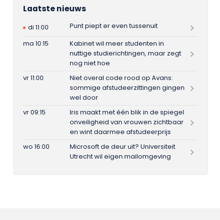
Laatste nieuws
Punt piept er even tussenuit
di 11:00
ma 10:15
Kabinet wil meer studenten in
nuttige studierichtingen, maar zegt
nog niet hoe
vr 11:00
Niet overal code rood op Avans:
sommige afstudeerzittingen gingen
wel door
vr 09:15
Iris maakt met één blik in de spiegel
onveiligheid van vrouwen zichtbaar
en wint daarmee afstudeerprijs
wo 16:00
Microsoft de deur uit? Universiteit
Utrecht wil eigen mailomgeving