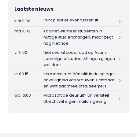
Laatste nieuws
Punt piept er even tussenuit
di 11:00
ma 10:15
Kabinet wil meer studenten in
nuttige studierichtingen, maar zegt
nog niet hoe
vr 11:00
Niet overal code rood op Avans:
sommige afstudeerzittingen gingen
wel door
vr 09:15
Iris maakt met één blik in de spiegel
onveiligheid van vrouwen zichtbaar
en wint daarmee afstudeerprijs
wo 16:00
Microsoft de deur uit? Universiteit
Utrecht wil eigen mailomgeving