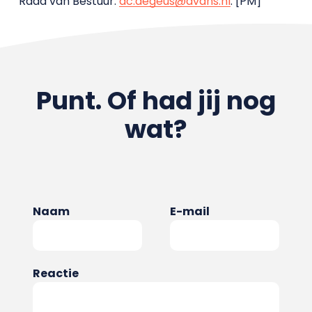
Raad van Bestuur:
ac.degeus@avans.nl
. [PM]
Punt. Of had jij nog
wat?
Naam
E-mail
Reactie