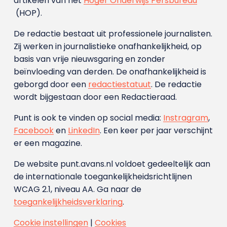
artikelen van het
Hoger Onderwijs Persbureau
(HOP).
De redactie bestaat uit professionele journalisten.
Zij werken in journalistieke onafhankelijkheid, op
basis van vrije nieuwsgaring en zonder
beïnvloeding van derden. De onafhankelijkheid is
geborgd door een
redactiestatuut
. De redactie
wordt bijgestaan door een Redactieraad.
Punt is ook te vinden op social media:
Instragram
,
Facebook
en
LinkedIn
. Een keer per jaar verschijnt
er een magazine.
De website punt.avans.nl voldoet gedeeltelijk aan
de internationale toegankelijkheidsrichtlijnen
WCAG 2.1, niveau AA. Ga naar de
toegankelijkheidsverklaring
.
Cookie instellingen
|
Cookies