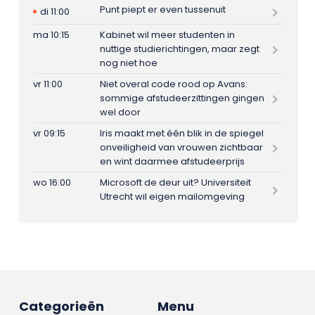
Punt piept er even tussenuit
di 11:00
ma 10:15
Kabinet wil meer studenten in
nuttige studierichtingen, maar zegt
nog niet hoe
vr 11:00
Niet overal code rood op Avans:
sommige afstudeerzittingen gingen
wel door
vr 09:15
Iris maakt met één blik in de spiegel
onveiligheid van vrouwen zichtbaar
en wint daarmee afstudeerprijs
wo 16:00
Microsoft de deur uit? Universiteit
Utrecht wil eigen mailomgeving
Categorieën
Menu