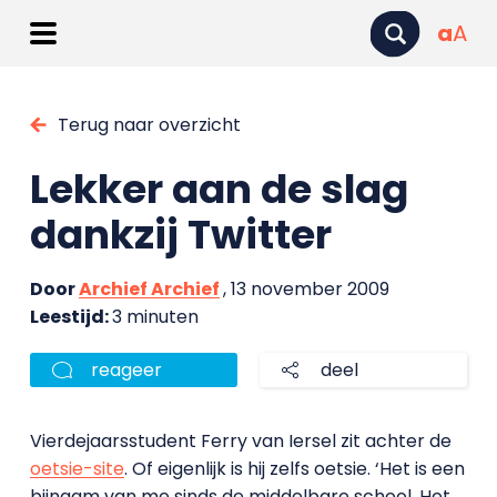
a
A
Terug naar overzicht
Lekker aan de slag
dankzij Twitter
Door
Archief Archief
, 13 november 2009
Leestijd:
3 minuten
reageer
deel
Vierdejaarsstudent Ferry van Iersel zit achter de
oetsie-site
. Of eigenlijk is hij zelfs oetsie. ‘Het is een
bijnaam van me sinds de middelbare school. Het