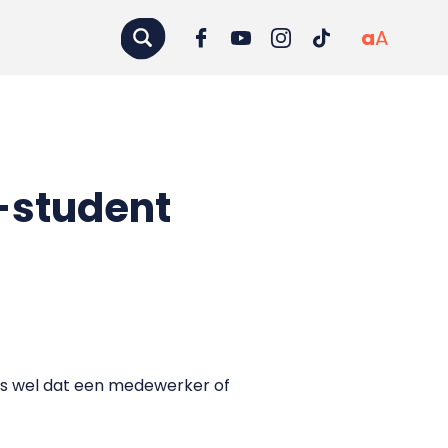
a
A
-student
as wel dat een medewerker of