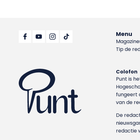
Menu
Magazine
Tip de re
Colofon
Punt is h
Hoge­sch
fungeert 
van de re
De redacti
nieuwsgar
redactie 