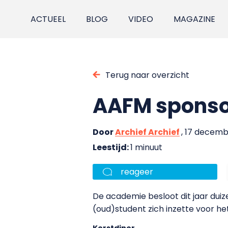
ACTUEEL
BLOG
VIDEO
MAGAZINE
Terug naar overzicht
AAFM sponsor
Door
Archief Archief
, 17 decem
Leestijd:
1 minuut
reageer
De academie besloot dit jaar du
(oud)student zich inzette voor he
Kerstdiner