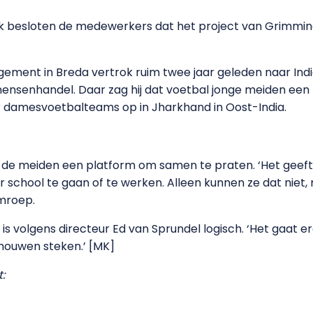
ek besloten de medewerkers dat het project van Grimminc
ent in Breda vertrok ruim twee jaar geleden naar India
 mensenhandel. Daar zag hij dat voetbal jonge meiden een
ar damesvoetbalteams op in Jharkhand in Oost-India.
 de meiden een platform om samen te praten. ‘Het geeft
school te gaan of te werken. Alleen kunnen ze dat niet, m
mroep.
is volgens directeur Ed van Sprundel logisch. ‘Het gaat 
mouwen steken.’ [MK]
: