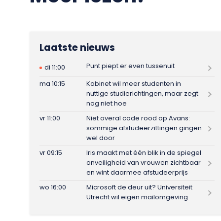
Laatste nieuws
Punt piept er even tussenuit
di 11:00
ma 10:15
Kabinet wil meer studenten in
nuttige studierichtingen, maar zegt
nog niet hoe
vr 11:00
Niet overal code rood op Avans:
sommige afstudeerzittingen gingen
wel door
vr 09:15
Iris maakt met één blik in de spiegel
onveiligheid van vrouwen zichtbaar
en wint daarmee afstudeerprijs
wo 16:00
Microsoft de deur uit? Universiteit
Utrecht wil eigen mailomgeving