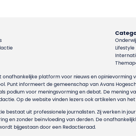
Catego
s
Onderwij
dactie
Lifestyle
Internat
Themapa
et onafhankelijke platform voor nieuws en opinievormin
ool. Punt informeert de gemeenschap van Avans Hogesch
als podium voor meningsvorming en debat. De mening van 
dactie. Op de website vinden lezers ook artikelen van he
e bestaat uit professionele journalisten. Zij werken in jour
ing en zonder beïnvloeding van derden. De onafhankelijk
wordt bijgestaan door een Redactieraad.