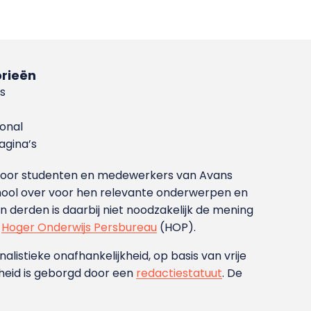
rieën
s
ional
gina’s
g voor studenten en medewerkers van Avans
ool over voor hen relevante onderwerpen en
derden is daarbij niet noodzakelijk de mening
t
Hoger Onderwijs Persbureau
(HOP).
nalistieke onafhankelijkheid, op basis van vrije
heid is geborgd door een
redactiestatuut
. De