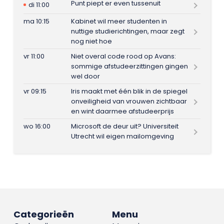
Punt piept er even tussenuit
di 11:00
ma 10:15
Kabinet wil meer studenten in
nuttige studierichtingen, maar zegt
nog niet hoe
vr 11:00
Niet overal code rood op Avans:
sommige afstudeerzittingen gingen
wel door
vr 09:15
Iris maakt met één blik in de spiegel
onveiligheid van vrouwen zichtbaar
en wint daarmee afstudeerprijs
wo 16:00
Microsoft de deur uit? Universiteit
Utrecht wil eigen mailomgeving
Categorieën
Menu