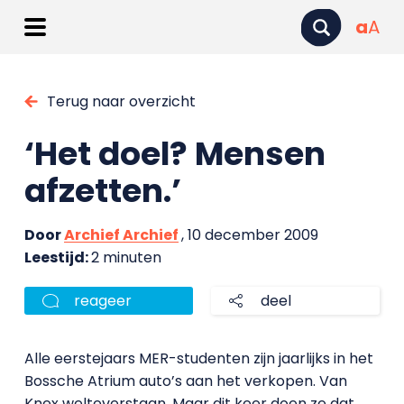
a
A
Terug naar overzicht
‘Het doel? Mensen
afzetten.’
Door
Archief Archief
, 10 december 2009
Leestijd:
2 minuten
reageer
deel
Alle eerstejaars MER-studenten zijn jaarlijks in het
Bossche Atrium auto’s aan het verkopen. Van
Knex welteverstaan. Maar dit keer doen ze dat