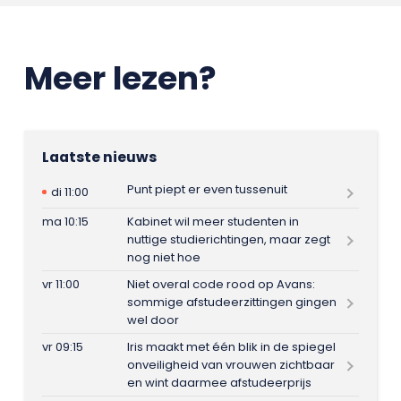
Meer lezen?
Laatste nieuws
Punt piept er even tussenuit
di 11:00
ma 10:15
Kabinet wil meer studenten in
nuttige studierichtingen, maar zegt
nog niet hoe
vr 11:00
Niet overal code rood op Avans:
sommige afstudeerzittingen gingen
wel door
vr 09:15
Iris maakt met één blik in de spiegel
onveiligheid van vrouwen zichtbaar
en wint daarmee afstudeerprijs