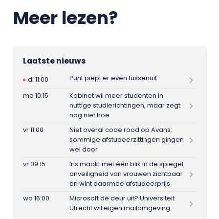
Meer lezen?
Laatste nieuws
Punt piept er even tussenuit
di 11:00
ma 10:15
Kabinet wil meer studenten in
nuttige studierichtingen, maar zegt
nog niet hoe
vr 11:00
Niet overal code rood op Avans:
sommige afstudeerzittingen gingen
wel door
vr 09:15
Iris maakt met één blik in de spiegel
onveiligheid van vrouwen zichtbaar
en wint daarmee afstudeerprijs
wo 16:00
Microsoft de deur uit? Universiteit
Utrecht wil eigen mailomgeving