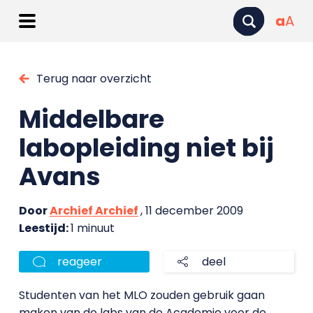
a
A
Terug naar overzicht
Middelbare
labopleiding niet bij
Avans
Door
Archief Archief
, 11 december 2009
Leestijd:
1 minuut
reageer
deel
Studenten van het MLO zouden gebruik gaan
maken van de labs van de Academie voor de