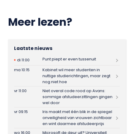
Meer lezen?
Laatste nieuws
Punt piept er even tussenuit
di 11:00
ma 10:15
Kabinet wil meer studenten in
nuttige studierichtingen, maar zegt
nog niet hoe
vr 11:00
Niet overal code rood op Avans:
sommige afstudeerzittingen gingen
wel door
vr 09:15
Iris maakt met één blik in de spiegel
onveiligheid van vrouwen zichtbaar
en wint daarmee afstudeerprijs
wo 16:00
Microsoft de deur uit? Universiteit