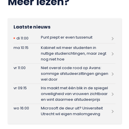
Meer lezen?
Laatste nieuws
Punt piept er even tussenuit
di 11:00
ma 10:15
Kabinet wil meer studenten in
nuttige studierichtingen, maar zegt
nog niet hoe
vr 11:00
Niet overal code rood op Avans:
sommige afstudeerzittingen gingen
wel door
vr 09:15
Iris maakt met één blik in de spiegel
onveiligheid van vrouwen zichtbaar
en wint daarmee afstudeerprijs
wo 16:00
Microsoft de deur uit? Universiteit
Utrecht wil eigen mailomgeving