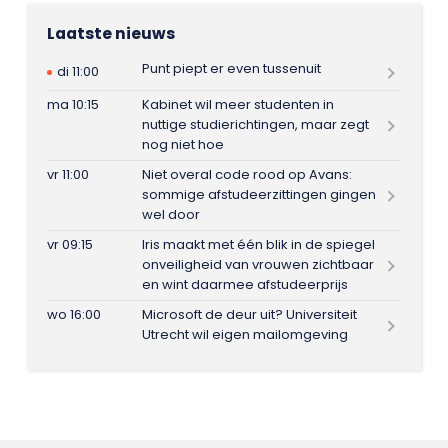
Laatste nieuws
Punt piept er even tussenuit
di 11:00
ma 10:15
Kabinet wil meer studenten in
nuttige studierichtingen, maar zegt
nog niet hoe
vr 11:00
Niet overal code rood op Avans:
sommige afstudeerzittingen gingen
wel door
vr 09:15
Iris maakt met één blik in de spiegel
onveiligheid van vrouwen zichtbaar
en wint daarmee afstudeerprijs
wo 16:00
Microsoft de deur uit? Universiteit
Utrecht wil eigen mailomgeving