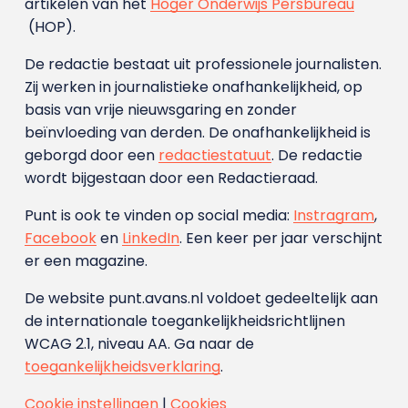
artikelen van het
Hoger Onderwijs Persbureau
(HOP).
De redactie bestaat uit professionele journalisten.
Zij werken in journalistieke onafhankelijkheid, op
basis van vrije nieuwsgaring en zonder
beïnvloeding van derden. De onafhankelijkheid is
geborgd door een
redactiestatuut
. De redactie
wordt bijgestaan door een Redactieraad.
Punt is ook te vinden op social media:
Instragram
,
Facebook
en
LinkedIn
. Een keer per jaar verschijnt
er een magazine.
De website punt.avans.nl voldoet gedeeltelijk aan
de internationale toegankelijkheidsrichtlijnen
WCAG 2.1, niveau AA. Ga naar de
toegankelijkheidsverklaring
.
Cookie instellingen
|
Cookies