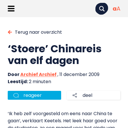
a
A
Terug naar overzicht
‘Stoere’ Chinareis
van elf dagen
Door
Archief Archief
, 11 december 2009
Leestijd:
2 minuten
reageer
deel
‘Ik heb zelf voorgesteld om eens naar China te
gaan’, verklaart Keetels. Het leek haar goed voor
de studenten, ze een maand voor het einde van