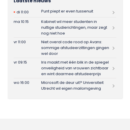
Laatste nieuws
Punt piept er even tussenuit
di 11:00
ma 10:15
Kabinet wil meer studenten in
nuttige studierichtingen, maar zegt
nog niet hoe
vr 11:00
Niet overal code rood op Avans:
sommige afstudeerzittingen gingen
wel door
vr 09:15
Iris maakt met één blik in de spiegel
onveiligheid van vrouwen zichtbaar
en wint daarmee afstudeerprijs
wo 16:00
Microsoft de deur uit? Universiteit
Utrecht wil eigen mailomgeving