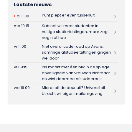
Laatste nieuws
Punt piept er even tussenuit
di 11:00
ma 10:15
Kabinet wil meer studenten in
nuttige studierichtingen, maar zegt
nog niet hoe
vr 11:00
Niet overal code rood op Avans:
sommige afstudeerzittingen gingen
wel door
vr 09:15
Iris maakt met één blik in de spiegel
onveiligheid van vrouwen zichtbaar
en wint daarmee afstudeerprijs
wo 16:00
Microsoft de deur uit? Universiteit
Utrecht wil eigen mailomgeving