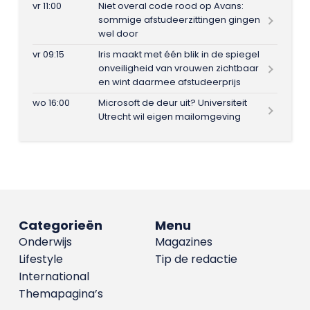
vr 11:00
Niet overal code rood op Avans:
sommige afstudeerzittingen gingen
wel door
vr 09:15
Iris maakt met één blik in de spiegel
onveiligheid van vrouwen zichtbaar
en wint daarmee afstudeerprijs
wo 16:00
Microsoft de deur uit? Universiteit
Utrecht wil eigen mailomgeving
Categorieën
Menu
Onderwijs
Magazines
Lifestyle
Tip de redactie
International
Themapagina’s