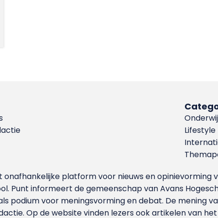
Catego
s
Onderwij
dactie
Lifestyle
Internat
Themapa
et onafhankelijke platform voor nieuws en opinievormin
ool. Punt informeert de gemeenschap van Avans Hogesch
als podium voor meningsvorming en debat. De mening van 
dactie. Op de website vinden lezers ook artikelen van he