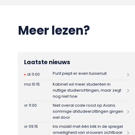
Meer lezen?
Laatste nieuws
Punt piept er even tussenuit
di 11:00
ma 10:15
Kabinet wil meer studenten in
nuttige studierichtingen, maar zegt
nog niet hoe
vr 11:00
Niet overal code rood op Avans:
sommige afstudeerzittingen gingen
wel door
vr 09:15
Iris maakt met één blik in de spiegel
onveiligheid van vrouwen zichtbaar