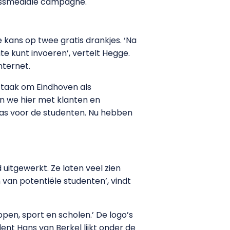
rossmediale campagne.
e kans op twee gratis drankjes. ‘Na
site kunt invoeren’, vertelt Hegge.
nternet.
 taak om Eindhoven als
n we hier met klanten en
s voor de studenten. Nu hebben
uitgewerkt. Ze laten veel zien
 van potentiële studenten’, vindt
ppen, sport en scholen.’ De logo’s
ent Hans van Berkel lijkt onder de