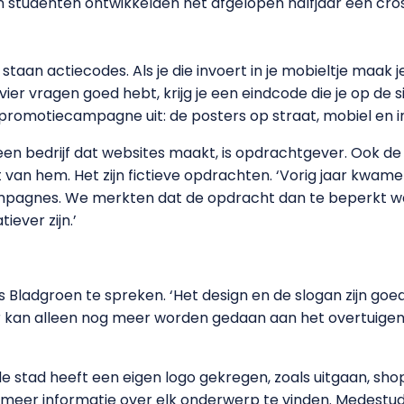
n studenten ontwikkelden het afgelopen halfjaar een c
aan actiecodes. Als je die invoert in je mobieltje maak j
e vier vragen goed hebt, krijg je een eindcode die je op de 
e promotiecampagne uit: de posters op straat, mobiel en i
en bedrijf dat websites maakt, is opdrachtgever. Ook de
an hem. Het zijn fictieve opdrachten. ‘Vorig jaar kwame
pagnes. We merkten dat de opdracht dan te beperkt wa
ever zijn.’
ladgroen te spreken. ‘Het design en de slogan zijn goed 
 Er kan alleen nog meer worden gedaan aan het overtuigen
de stad heeft een eigen logo gekregen, zoals uitgaan, sho
is meer informatie over elk onderwerp te vinden. Medestud