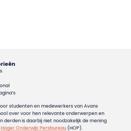
rieën
s
ional
gina’s
g voor studenten en medewerkers van Avans
ool over voor hen relevante onderwerpen en
derden is daarbij niet noodzakelijk de mening
t
Hoger Onderwijs Persbureau
(HOP).