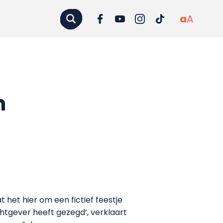
a
A
n
 het hier om een fictief feestje
htgever heeft gezegd’, verklaart