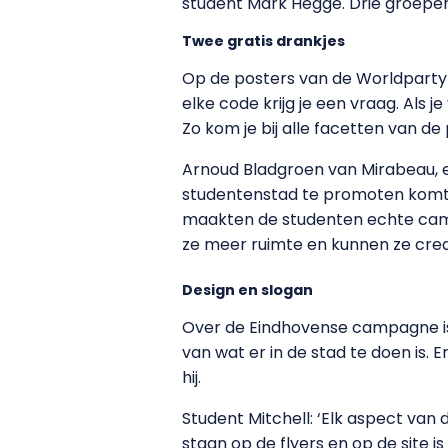
student Mark Hegge. Drie groepe
Twee gratis drankjes
Op de posters van de Worldparty st
elke code krijg je een vraag. Als j
Zo kom je bij alle facetten van d
Arnoud Bladgroen van Mirabeau, e
studentenstad te promoten komt v
maakten de studenten echte cam
ze meer ruimte en kunnen ze creati
Design en slogan
Over de Eindhovense campagne is B
van wat er in de stad te doen is.
hij.
Student Mitchell: ‘Elk aspect van 
staan op de flyers en op de site 