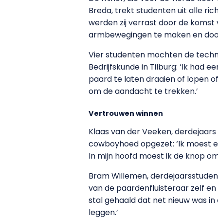
Breda, trekt studenten uit alle ri
werden zij verrast door de komst 
armbewegingen te maken en door 
Vier studenten mochten de techni
Bedrijfskunde in Tilburg: ‘Ik ha
paard te laten draaien of lopen o
om de aandacht te trekken.’
Vertrouwen winnen
Klaas van der Veeken, derdejaars
cowboyhoed opgezet: ‘Ik moest ec
In mijn hoofd moest ik de knop om
Bram Willemen, derdejaarsstudent
van de paardenfluisteraar zelf e
stal gehaald dat net nieuw was i
leggen.’