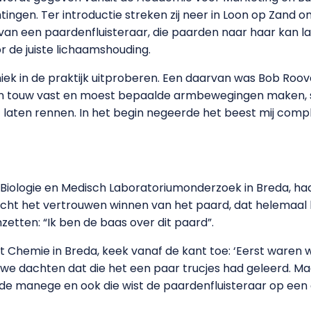
chtingen. Ter introductie streken zij neer in Loon op Zand 
van een paardenfluisteraar, die paarden naar haar kan l
de juiste lichaamshouding.
ek in de praktijk uitproberen. Een daarvan was Bob Roov
d een touw vast en moest bepaalde armbewegingen maken, s
f laten rennen. In het begin negeerde het beest mij compl
 Biologie en Medisch Laboratoriumonderzoek in Breda, ha
ht het vertrouwen winnen van het paard, dat helemaal los
zetten: “Ik ben de baas over dit paard”.
 Chemie in Breda, keek vanaf de kant toe: ‘Eerst waren 
n we dachten dat die het een paar trucjes had geleerd. M
n de manege en ook die wist de paardenfluisteraar op ee