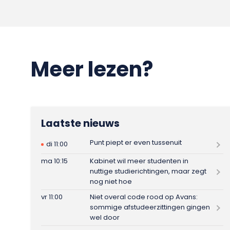
Meer lezen?
Laatste nieuws
Punt piept er even tussenuit
di 11:00
ma 10:15
Kabinet wil meer studenten in
nuttige studierichtingen, maar zegt
nog niet hoe
vr 11:00
Niet overal code rood op Avans:
sommige afstudeerzittingen gingen
wel door