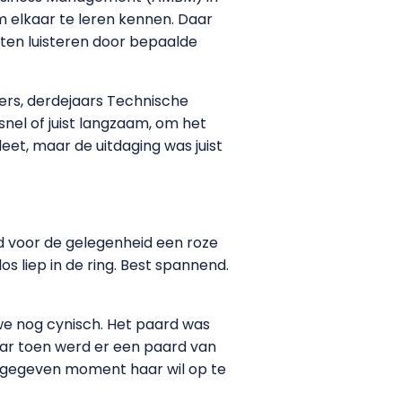
om elkaar te leren kennen. Daar
aten luisteren door bepaalde
ers, derdejaars Technische
nel of juist langzaam, om het
eet, maar de uitdaging was juist
d voor de gelegenheid een roze
 liep in de ring. Best spannend.
we nog cynisch. Het paard was
aar toen werd er een paard van
n gegeven moment haar wil op te