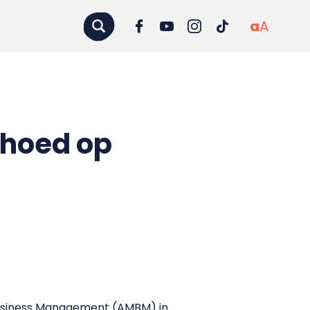
a
A
yhoed op
Business Management (AMBM) in