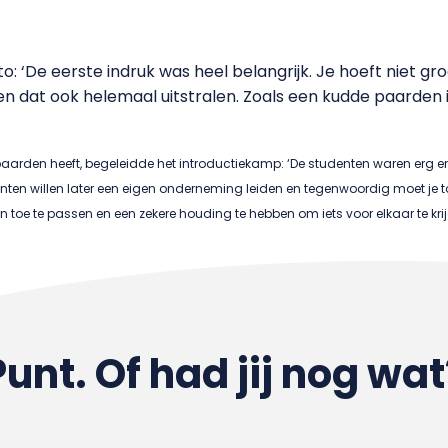
o: ‘De eerste indruk was heel belangrijk. Je hoeft niet gro
n dat ook helemaal uitstralen. Zoals een kudde paarden i
paarden heeft, begeleidde het introductiekamp: ‘De studenten waren erg 
 willen later een eigen onderneming leiden en tegenwoordig moet je ta
 toe te passen en een zekere houding te hebben om iets voor elkaar te krij
Punt. Of had jij nog wat