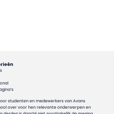
rieën
s
ional
gina’s
g voor studenten en medewerkers van Avans
ool over voor hen relevante onderwerpen en
derden is daarbij niet noodzakelijk de mening