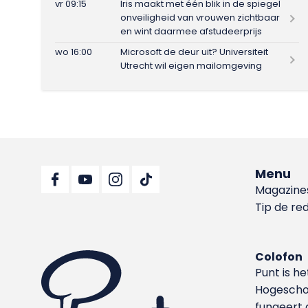
vr 09:15
Iris maakt met één blik in de spiegel
onveiligheid van vrouwen zichtbaar
en wint daarmee afstudeerprijs
wo 16:00
Microsoft de deur uit? Universiteit
Utrecht wil eigen mailomgeving
Menu
Magazine
Tip de re
Colofon
Punt is h
Hoge­sch
fungeert 