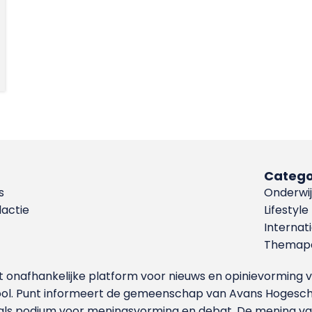
Catego
s
Onderwij
dactie
Lifestyle
Internat
Themapa
et onafhankelijke platform voor nieuws en opinievormin
ool. Punt informeert de gemeenschap van Avans Hogesch
als podium voor meningsvorming en debat. De mening van 