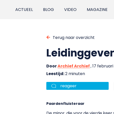
ACTUEEL
BLOG
VIDEO
MAGAZINE
Terug naar overzicht
Leidinggeve
Door
Archief Archief
, 17 februari
Leestijd:
2 minuten
reageer
Paardenfluisteraar
De minor, die voor de vierde ke