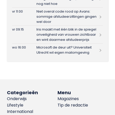
nog niet hoe
vr 11:00
Niet overal code rood op Avans:
sommige afstudeerzittingen gingen
wel door
vr 09:15
Iris maakt met één blik in de spiegel
onveiligheid van vrouwen zichtbaar
en wint daarmee afstudeerprijs
wo 16:00
Microsoft de deur uit? Universiteit
Utrecht wil eigen mailomgeving
Categorieën
Menu
Onderwijs
Magazines
Lifestyle
Tip de redactie
International