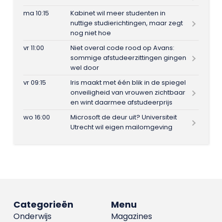
ma 10:15
Kabinet wil meer studenten in
nuttige studierichtingen, maar zegt
nog niet hoe
vr 11:00
Niet overal code rood op Avans:
sommige afstudeerzittingen gingen
wel door
vr 09:15
Iris maakt met één blik in de spiegel
onveiligheid van vrouwen zichtbaar
en wint daarmee afstudeerprijs
wo 16:00
Microsoft de deur uit? Universiteit
Utrecht wil eigen mailomgeving
Categorieën
Menu
Onderwijs
Magazines