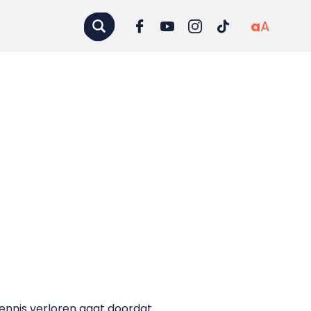
a
A
 kennis verloren gaat doordat