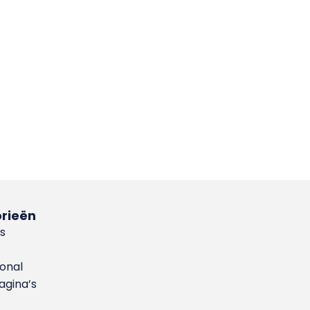
rieën
s
ional
gina’s