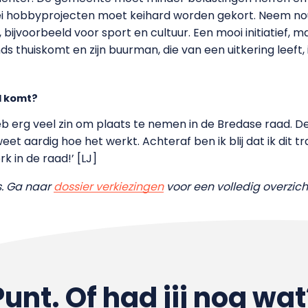
ei hobbyprojecten moet keihard worden gekort. Neem nou
bijvoorbeeld voor sport en cultuur. Een mooi initiatief, ma
 thuiskomt en zijn buurman, die van een uitkering leeft, 
d komt?
 heb erg veel zin om plaats te nemen in de Bredase raad. De
eet aardig hoe het werkt. Achteraf ben ik blij dat ik dit t
k in de raad!’ [LJ]
ws. Ga naar
dossier verkiezingen
voor een volledig overzich
Punt. Of had jij nog wat