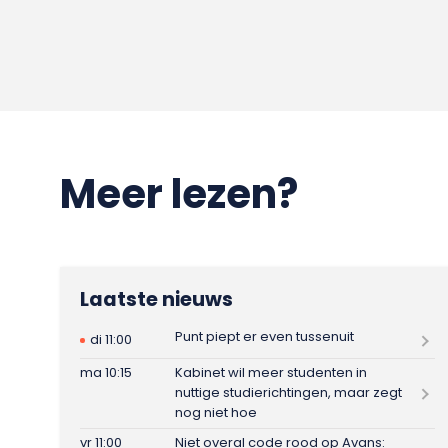
Meer lezen?
Laatste nieuws
Punt piept er even tussenuit
di 11:00
ma 10:15
Kabinet wil meer studenten in
nuttige studierichtingen, maar zegt
nog niet hoe
vr 11:00
Niet overal code rood op Avans: