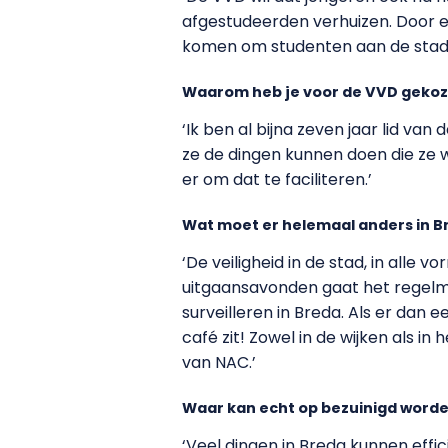
afgestudeerden verhuizen. Door 
komen om studenten aan de stad t
Waarom heb je voor de VVD geko
‘Ik ben al bijna zeven jaar lid van
ze de dingen kunnen doen die ze will
er om dat te faciliteren.’
Wat moet er helemaal anders in B
‘De veiligheid in de stad, in alle 
uitgaansavonden gaat het regelmat
surveilleren in Breda. Als er dan
café zit! Zowel in de wijken als i
van NAC.’
Waar kan echt op bezuinigd word
‘Veel dingen in Breda kunnen eff