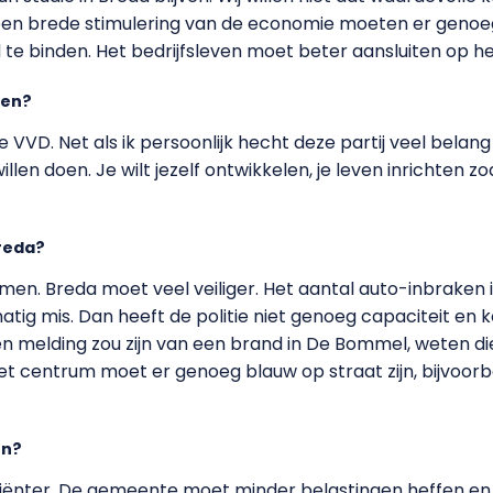
een brede stimulering van de economie moeten er genoe
e binden. Het bedrijfsleven moet beter aansluiten op het
zen?
 de VVD. Net als ik persoonlijk hecht deze partij veel bela
en doen. Je wilt jezelf ontwikkelen, je leven inrichten zoal
reda?
vormen. Breda moet veel veiliger. Het aantal auto-inbraken i
ig mis. Dan heeft de politie niet genoeg capaciteit en 
 een melding zou zijn van een brand in De Bommel, weten d
n het centrum moet er genoeg blauw op straat zijn, bijvoor
en?
iciënter. De gemeente moet minder belastingen heffen en