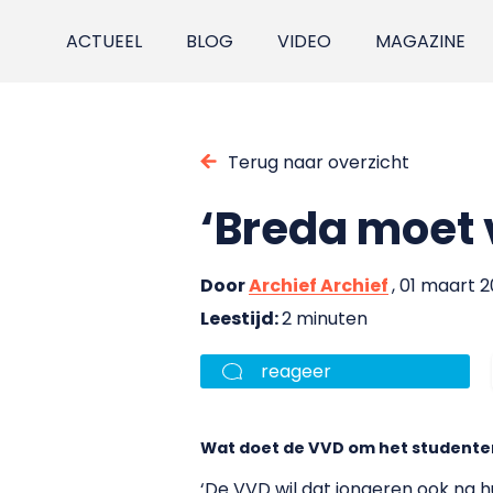
ACTUEEL
BLOG
VIDEO
MAGAZINE
Terug naar overzicht
‘Breda moet v
Door
Archief Archief
, 01 maart 2
Leestijd:
2 minuten
reageer
Wat doet de VVD om het studenten
‘De VVD wil dat jongeren ook na hu