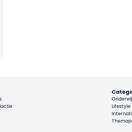
Catego
s
Onderwij
dactie
Lifestyle
Internat
Themapa