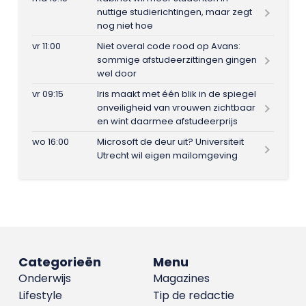
nuttige studierichtingen, maar zegt
nog niet hoe
vr 11:00
Niet overal code rood op Avans:
sommige afstudeerzittingen gingen
wel door
vr 09:15
Iris maakt met één blik in de spiegel
onveiligheid van vrouwen zichtbaar
en wint daarmee afstudeerprijs
wo 16:00
Microsoft de deur uit? Universiteit
Utrecht wil eigen mailomgeving
Categorieën
Menu
Onderwijs
Magazines
Lifestyle
Tip de redactie