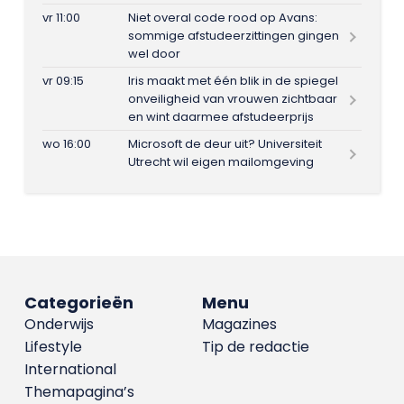
vr 11:00
Niet overal code rood op Avans:
sommige afstudeerzittingen gingen
wel door
vr 09:15
Iris maakt met één blik in de spiegel
onveiligheid van vrouwen zichtbaar
en wint daarmee afstudeerprijs
wo 16:00
Microsoft de deur uit? Universiteit
Utrecht wil eigen mailomgeving
Categorieën
Menu
Onderwijs
Magazines
Lifestyle
Tip de redactie
International
Themapagina’s