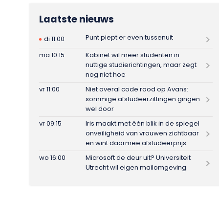
Laatste nieuws
Punt piept er even tussenuit
di 11:00
ma 10:15
Kabinet wil meer studenten in
nuttige studierichtingen, maar zegt
nog niet hoe
vr 11:00
Niet overal code rood op Avans:
sommige afstudeerzittingen gingen
wel door
vr 09:15
Iris maakt met één blik in de spiegel
onveiligheid van vrouwen zichtbaar
en wint daarmee afstudeerprijs
wo 16:00
Microsoft de deur uit? Universiteit
Utrecht wil eigen mailomgeving