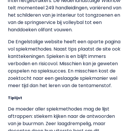
internetgebruikers. De Nederlandstalige
Wikihow
telt momenteel 249 handleidingen, variërend van
het schilderen van je interieur tot tongzoenen en
van de springservice bij volleybal tot een
handdoeken olifant vouwen.
De Engelstalige website heeft een aparte pagina
vol spiekmethodes. Naast tips plaatst de site ook
kanttekeningen. Spieken is en blijft immers
verboden en risicovol. Misschien kan je geweten
opspelen na spieksucces. En misschien kost de
zoektocht naar een geslaagde spiekmanier wel
meer tijd dan het leren van de tentamenstof.
Tiplijst
De moeder aller spiekmethodes
mag de lijst
aftrappen: stiekem kijken naar de antwoorden
van je buurman. Zeer laagdrempelig, maar
docenten doen hun uiterste best om dit