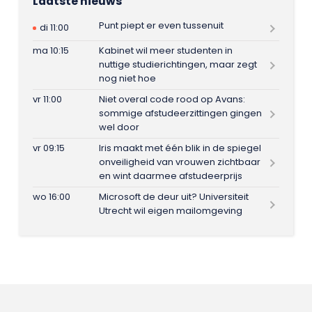
Laatste nieuws
Punt piept er even tussenuit
di 11:00
ma 10:15
Kabinet wil meer studenten in
nuttige studierichtingen, maar zegt
nog niet hoe
vr 11:00
Niet overal code rood op Avans:
sommige afstudeerzittingen gingen
wel door
vr 09:15
Iris maakt met één blik in de spiegel
onveiligheid van vrouwen zichtbaar
en wint daarmee afstudeerprijs
wo 16:00
Microsoft de deur uit? Universiteit
Utrecht wil eigen mailomgeving