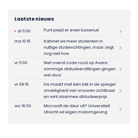
Laatste nieuws
Punt piept er even tussenuit
di 11:00
ma 10:15
Kabinet wil meer studenten in
nuttige studierichtingen, maar zegt
nog niet hoe
vr 11:00
Niet overal code rood op Avans:
sommige afstudeerzittingen gingen
wel door
vr 09:15
Iris maakt met één blik in de spiegel
onveiligheid van vrouwen zichtbaar
en wint daarmee afstudeerprijs
wo 16:00
Microsoft de deur uit? Universiteit
Utrecht wil eigen mailomgeving