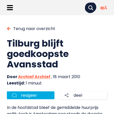
a
A
Terug naar overzicht
Tilburg blijft
goedkoopste
Avansstad
Door
Archief Archief
, 18 maart 2010
Leestijd:
1 minuut
reageer
deel
In de hoofdstad bleef de gemiddelde huurprijs
gelijk, toch is Amsterdam nog steeds de duurste