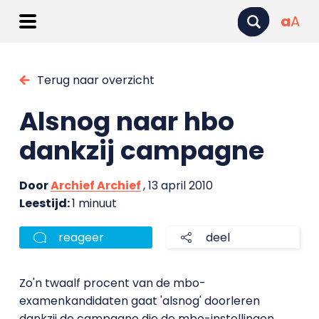
a
A
Terug naar overzicht
Alsnog naar hbo
dankzij campagne
Door
Archief Archief
, 13 april 2010
Leestijd:
1 minuut
reageer
deel
Zo'n twaalf procent van de mbo-
examenkandidaten gaat 'alsnog' doorleren
dankzij de campagne die de mbo-instellingen