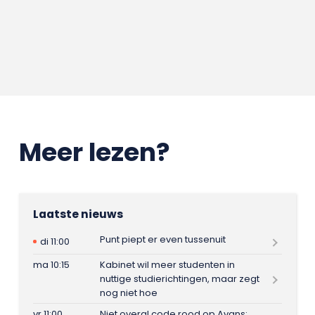
Meer lezen?
Laatste nieuws
Punt piept er even tussenuit
di 11:00
ma 10:15
Kabinet wil meer studenten in
nuttige studierichtingen, maar zegt
nog niet hoe
vr 11:00
Niet overal code rood op Avans: