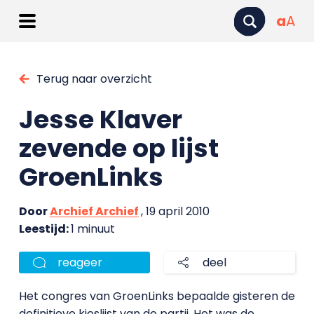
a
A
Terug naar overzicht
Jesse Klaver
zevende op lijst
GroenLinks
Door
Archief Archief
, 19 april 2010
Leestijd:
1 minuut
reageer
deel
Het congres van GroenLinks bepaalde gisteren de
definitieve kieslijst van de partij. Het was de