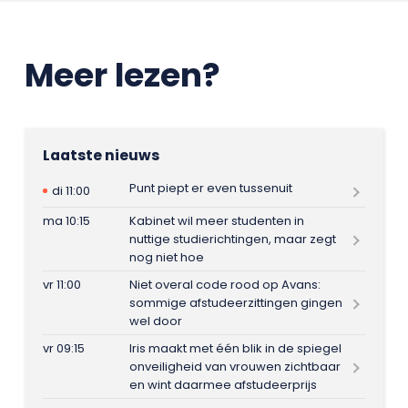
Meer lezen?
Laatste nieuws
Punt piept er even tussenuit
di 11:00
ma 10:15
Kabinet wil meer studenten in
nuttige studierichtingen, maar zegt
nog niet hoe
vr 11:00
Niet overal code rood op Avans:
sommige afstudeerzittingen gingen
wel door
vr 09:15
Iris maakt met één blik in de spiegel
onveiligheid van vrouwen zichtbaar
en wint daarmee afstudeerprijs