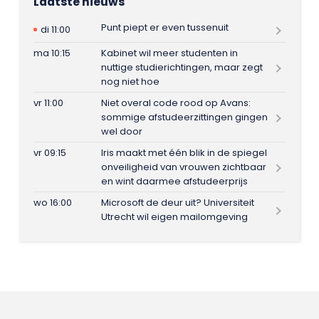
Laatste nieuws
Punt piept er even tussenuit
di 11:00
ma 10:15
Kabinet wil meer studenten in
nuttige studierichtingen, maar zegt
nog niet hoe
vr 11:00
Niet overal code rood op Avans:
sommige afstudeerzittingen gingen
wel door
vr 09:15
Iris maakt met één blik in de spiegel
onveiligheid van vrouwen zichtbaar
en wint daarmee afstudeerprijs
wo 16:00
Microsoft de deur uit? Universiteit
Utrecht wil eigen mailomgeving