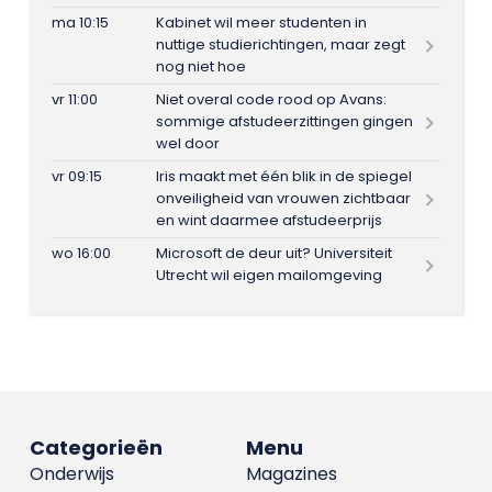
ma 10:15
Kabinet wil meer studenten in
nuttige studierichtingen, maar zegt
nog niet hoe
vr 11:00
Niet overal code rood op Avans:
sommige afstudeerzittingen gingen
wel door
vr 09:15
Iris maakt met één blik in de spiegel
onveiligheid van vrouwen zichtbaar
en wint daarmee afstudeerprijs
wo 16:00
Microsoft de deur uit? Universiteit
Utrecht wil eigen mailomgeving
Categorieën
Menu
Onderwijs
Magazines