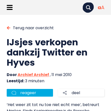
a
A
Terug naar overzicht
IJsjes verkopen
dankzij Twitter en
Hyves
Door
Archief Archief
, 11 mei 2010
Leestijd:
3 minuten
reageer
deel
‘Het weer zit tot nu toe niet echt mee’, betreurt
Marten. Sinds Koninginnedag is de Bossche