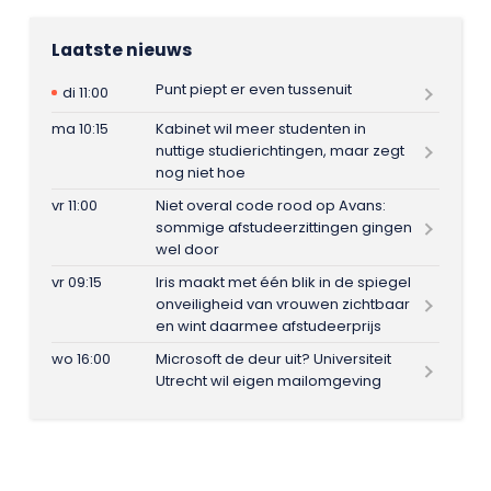
Laatste nieuws
Punt piept er even tussenuit
di 11:00
ma 10:15
Kabinet wil meer studenten in
nuttige studierichtingen, maar zegt
nog niet hoe
vr 11:00
Niet overal code rood op Avans:
sommige afstudeerzittingen gingen
wel door
vr 09:15
Iris maakt met één blik in de spiegel
onveiligheid van vrouwen zichtbaar
en wint daarmee afstudeerprijs
wo 16:00
Microsoft de deur uit? Universiteit
Utrecht wil eigen mailomgeving