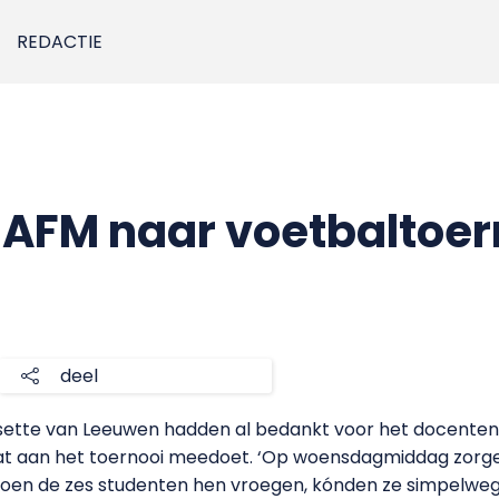
REDACTIE
AFM naar voetbaltoer
deel
sette van Leeuwen hadden al bedankt voor het docente
at aan het toernooi meedoet. ‘Op woensdagmiddag zorg
 toen de zes studenten hen vroegen, kónden ze simpelweg 