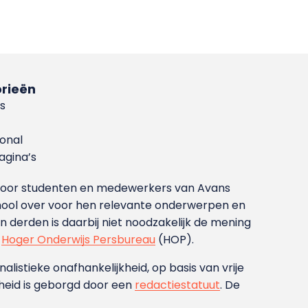
rieën
s
ional
gina’s
g voor studenten en medewerkers van Avans
ool over voor hen relevante onderwerpen en
derden is daarbij niet noodzakelijk de mening
t
Hoger Onderwijs Persbureau
(HOP).
nalistieke onafhankelijkheid, op basis van vrije
heid is geborgd door een
redactiestatuut
. De