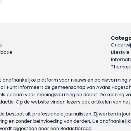
Catego
s
Onderwij
dactie
Lifestyle
Internat
Themapa
et onafhankelijke platform voor nieuws en opinievormin
ool. Punt informeert de gemeenschap van Avans Hogesch
als podium voor meningsvorming en debat. De mening van 
dactie. Op de website vinden lezers ook artikelen van he
e bestaat uit professionele journalisten. Zij werken in jour
ing en zonder beïnvloeding van derden. De onafhankelijk
wordt bijgestaan door een Redactieraad.