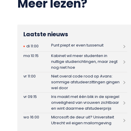
Meer lezen?
Laatste nieuws
Punt piept er even tussenuit
di 11:00
ma 10:15
Kabinet wil meer studenten in
nuttige studierichtingen, maar zegt
nog niet hoe
vr 11:00
Niet overal code rood op Avans:
sommige afstudeerzittingen gingen
wel door
vr 09:15
Iris maakt met één blik in de spiegel
onveiligheid van vrouwen zichtbaar
en wint daarmee afstudeerprijs
wo 16:00
Microsoft de deur uit? Universiteit
Utrecht wil eigen mailomgeving