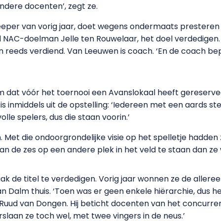
andere docenten’, zegt ze.
eeper van vorig jaar, doet wegens ondermaats prestere
ld NAC-doelman Jelle ten Rouwelaar, het doel verdedigen.
 reeds verdiend. Van Leeuwen is coach. ‘En de coach bep
eam dat vóór het toernooi een Avanslokaal heeft gereserve
 inmiddels uit de opstelling: ‘Iedereen met een aards ste
olle spelers, dus die staan voorin.’
 Met die ondoorgrondelijke visie op het spelletje hadde
van de zes op een andere plek in het veld te staan dan ze 
 de titel te verdedigen. Vorig jaar wonnen ze de allereer
van Dalm thuis. ‘Toen was er geen enkele hiërarchie, dus 
 Ruud van Dongen. Hij beticht docenten van het concurr
slaan ze toch wel, met twee vingers in de neus.’