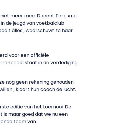
n niet meer mee. Docent Terpsma
 In de jeugd van voetbalclub
aalt álles’, waarschuwt ze haar
erd voor een officiële
rrenbeeld staat in de verdediging.
n ze nog geen rekening gehouden.
willen’, klaart hun coach de lucht.
ste editie van het toernooi. De
het is maar goed dat we nu een
erende team van