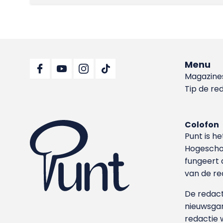
Menu
Magazine
Tip de re
Colofon
Punt is h
Hoge­sch
fungeert 
van de re
De redacti
nieuwsgar
redactie 