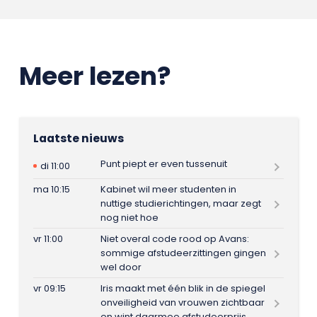
Meer lezen?
Laatste nieuws
Punt piept er even tussenuit
di 11:00
ma 10:15
Kabinet wil meer studenten in
nuttige studierichtingen, maar zegt
nog niet hoe
vr 11:00
Niet overal code rood op Avans:
sommige afstudeerzittingen gingen
wel door
vr 09:15
Iris maakt met één blik in de spiegel
onveiligheid van vrouwen zichtbaar
en wint daarmee afstudeerprijs