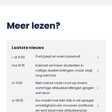
Meer lezen?
Laatste nieuws
Punt piept er even tussenuit
di 11:00
ma 10:15
Kabinet wil meer studenten in
nuttige studierichtingen, maar zegt
nog niet hoe
vr 11:00
Niet overal code rood op Avans:
sommige afstudeerzittingen gingen
wel door
vr 09:15
Iris maakt met één blik in de spiegel
onveiligheid van vrouwen zichtbaar
en wint daarmee afstudeerprijs