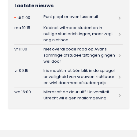
Laatste nieuws
Punt piept er even tussenuit
di 11:00
ma 10:15
Kabinet wil meer studenten in
nuttige studierichtingen, maar zegt
nog niet hoe
vr 11:00
Niet overal code rood op Avans:
sommige afstudeerzittingen gingen
wel door
vr 09:15
Iris maakt met één blik in de spiegel
onveiligheid van vrouwen zichtbaar
en wint daarmee afstudeerprijs
wo 16:00
Microsoft de deur uit? Universiteit
Utrecht wil eigen mailomgeving