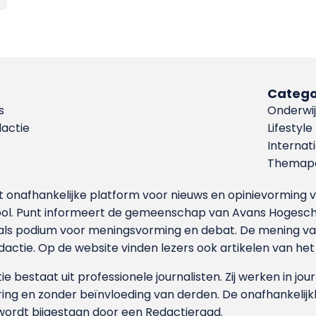
Catego
s
Onderwij
dactie
Lifestyle
Internat
Themapa
et onafhankelijke platform voor nieuws en opinievormin
ool. Punt informeert de gemeenschap van Avans Hogesch
als podium voor meningsvorming en debat. De mening van 
dactie. Op de website vinden lezers ook artikelen van he
e bestaat uit professionele journalisten. Zij werken in jour
ing en zonder beïnvloeding van derden. De onafhankelijk
wordt bijgestaan door een Redactieraad.