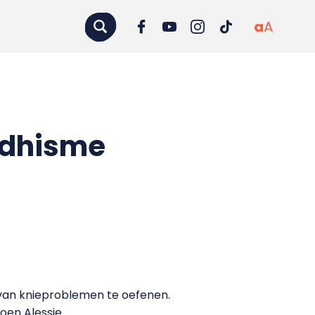
a
A
ddhisme
van knieproblemen te oefenen.
en Alessie.