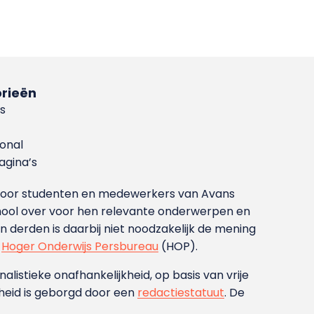
rieën
s
ional
gina’s
g voor studenten en medewerkers van Avans
ool over voor hen relevante onderwerpen en
derden is daarbij niet noodzakelijk de mening
t
Hoger Onderwijs Persbureau
(HOP).
nalistieke onafhankelijkheid, op basis van vrije
heid is geborgd door een
redactiestatuut
. De