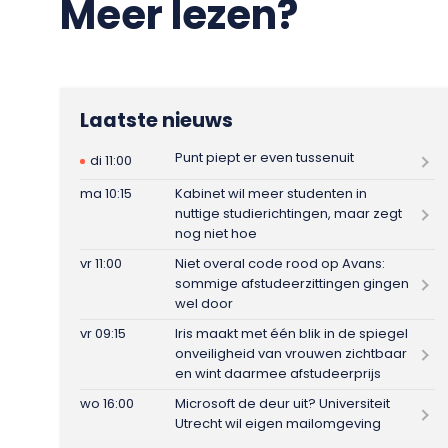
Meer lezen?
Laatste nieuws
Punt piept er even tussenuit
di 11:00
ma 10:15
Kabinet wil meer studenten in
nuttige studierichtingen, maar zegt
nog niet hoe
vr 11:00
Niet overal code rood op Avans:
sommige afstudeerzittingen gingen
wel door
vr 09:15
Iris maakt met één blik in de spiegel
onveiligheid van vrouwen zichtbaar
en wint daarmee afstudeerprijs
wo 16:00
Microsoft de deur uit? Universiteit
Utrecht wil eigen mailomgeving