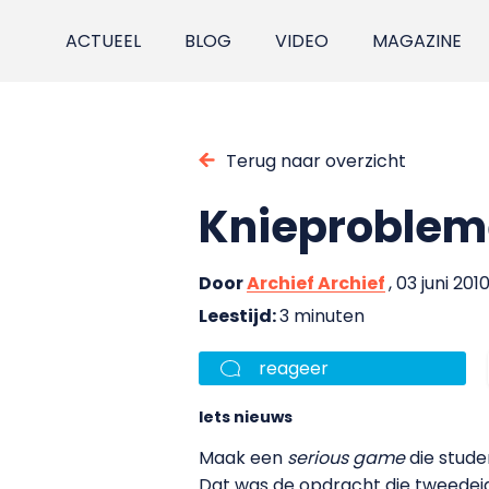
ACTUEEL
BLOG
VIDEO
MAGAZINE
Terug naar overzicht
Knieproblem
Door
Archief Archief
, 03 juni 201
Leestijd:
3 minuten
reageer
Iets nieuws
Maak een
serious game
die stude
Dat was de opdracht die tweedej