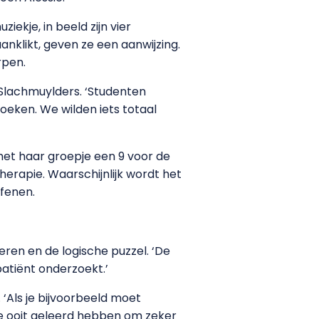
kje, in beeld zijn vier
aanklikt, geven ze een aanwijzing.
erpen.
Slachmuylders. ‘Studenten
oeken. We wilden iets totaal
et haar groepje een 9 voor de
erapie. Waarschijnlijk wordt het
efenen.
eren en de logische puzzel. ‘De
 patiënt onderzoekt.’
 ‘Als je bijvoorbeeld moet
ze ooit geleerd hebben om zeker