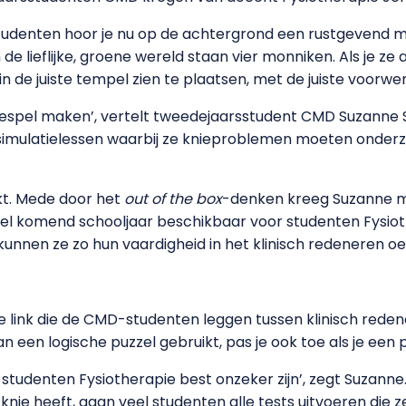
denten hoor je nu op de achtergrond een rustgevend muzie
de lieflijke, groene wereld staan vier monniken. Als je ze 
in de juiste tempel zien te plaatsen, met de juiste voorw
iespel maken’, vertelt tweedejaarsstudent CMD Suzanne 
l simulatielessen waarbij ze knieproblemen moeten onderz
kt. Mede door het
out of the box
-denken kreeg Suzanne m
l komend schooljaar beschikbaar voor studenten Fysioth
unnen ze zo hun vaardigheid in het klinisch redeneren o
e link die de CMD-studenten leggen tussen klinisch reden
an een logische puzzel gebruikt, pas je ook toe als je een
t studenten Fysiotherapie best onzeker zijn’, zegt Suzanne.
nie heeft, gaan veel studenten alle tests uitvoeren die 