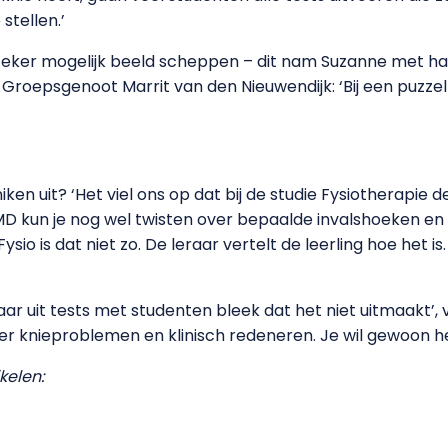
stellen.’
 zeker mogelijk beeld scheppen – dit nam Suzanne met haa
roepsgenoot Marrit van den Nieuwendijk: ‘Bij een puzzel re
ken uit? ‘Het viel ons op dat bij de studie Fysiotherapie 
 CMD kun je nog wel twisten over bepaalde invalshoeken en
Fysio is dat niet zo. De leraar vertelt de leerling hoe het
ar uit tests met studenten bleek dat het niet uitmaakt’, v
er knieproblemen en klinisch redeneren. Je wil gewoon het
kelen: