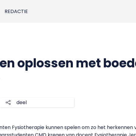
REDACTIE
en oplossen met boe
0
deel
nten Fysiotherapie kunnen spelen om zo het herkennen 
aarsstudenten CMD kregen van docent Fysiotherapie Jero