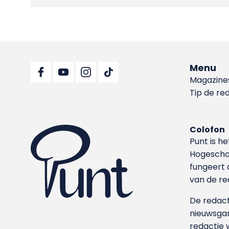
Menu
Magazine
Tip de re
Colofon
Punt is h
Hoge­sch
fungeert 
van de re
De redacti
nieuwsgar
redactie 