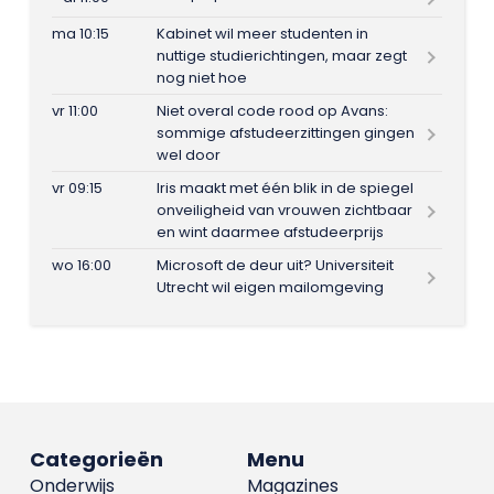
ma 10:15
Kabinet wil meer studenten in
nuttige studierichtingen, maar zegt
nog niet hoe
vr 11:00
Niet overal code rood op Avans:
sommige afstudeerzittingen gingen
wel door
vr 09:15
Iris maakt met één blik in de spiegel
onveiligheid van vrouwen zichtbaar
en wint daarmee afstudeerprijs
wo 16:00
Microsoft de deur uit? Universiteit
Utrecht wil eigen mailomgeving
Categorieën
Menu
Onderwijs
Magazines