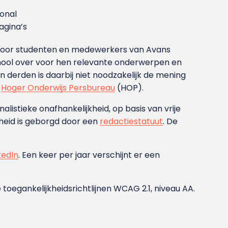
ional
gina’s
g voor studenten en medewerkers van Avans
ool over voor hen relevante onderwerpen en
derden is daarbij niet noodzakelijk de mening
t
Hoger Onderwijs Persbureau
(HOP).
nalistieke onafhankelijkheid, op basis van vrije
heid is geborgd door een
redactiestatuut
. De
kedIn
. Een keer per jaar verschijnt er een
 toegankelijkheidsrichtlijnen WCAG 2.1, niveau AA.