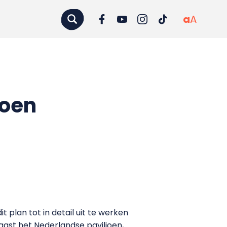
a
A
joen
 plan tot in detail uit te werken
ast het Nederlandse paviljoen,