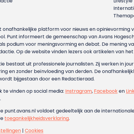
dactie
Lifestyle
Internat
Themapa
et onafhankelijke platform voor nieuws en opinievormin
ool. Punt informeert de gemeenschap van Avans Hogesch
als podium voor meningsvorming en debat. De mening van 
dactie. Op de website vinden lezers ook artikelen van he
e bestaat uit professionele journalisten. Zij werken in jour
ing en zonder beïnvloeding van derden. De onafhankelijk
wordt bijgestaan door een Redactieraad.
ok te vinden op social media:
Instragram
,
Facebook
en
Lin
.
e punt.avans.nl voldoet gedeeltelijk aan de internationale
de
toegankelijkheidsverklaring
.
stellingen
|
Cookies