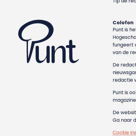
Tip de re
Colofon
Punt is h
Hoge­sch
fungeert 
van de re
De redacti
nieuwsgar
redactie 
Punt is o
magazine
De websit
Ga naar 
Cookie in