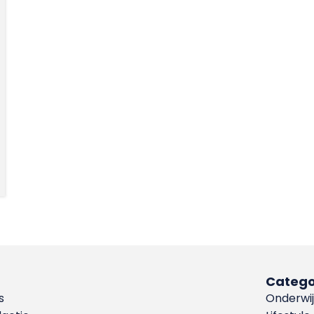
Catego
s
Onderwij