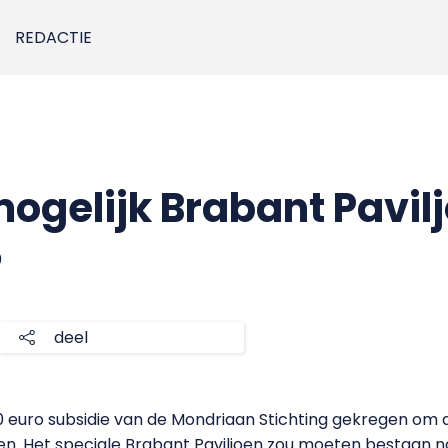
REDACTIE
mogelijk Brabant Pavil
0
deel
 euro subsidie van de Mondriaan Stichting gekregen om dit
n. Het speciale Brabant Paviljoen zou moeten bestaan na