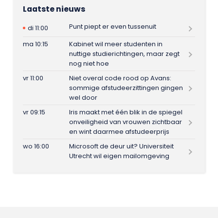
Laatste nieuws
Punt piept er even tussenuit
di 11:00
ma 10:15
Kabinet wil meer studenten in
nuttige studierichtingen, maar zegt
nog niet hoe
vr 11:00
Niet overal code rood op Avans:
sommige afstudeerzittingen gingen
wel door
vr 09:15
Iris maakt met één blik in de spiegel
onveiligheid van vrouwen zichtbaar
en wint daarmee afstudeerprijs
wo 16:00
Microsoft de deur uit? Universiteit
Utrecht wil eigen mailomgeving